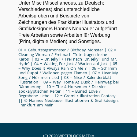
Unter Misc (Miscellaneous, zu Deutsch:
Verschiedenes) sind unterschiedliche
Arbeitsproben und Beispiele von
Zeichnungen des Frankfurter Illustrators und
Grafikdesigners Hannes Neubauer aufgeführt.
Freie Arbeiten sowie Arbeiten für Werbung
(Print, digitale Medien) und Sonstiges.
01 = Geburtstagsmonster / Birthday Monster | 02 =
Cleaning Woman / Frei nach 'Tote tragen keine
Karos' | 03 = Dr. Jekyll / Frei nach 'Dr. Jekyll und Mr.
Hyde' | 04 = Waiting For Jack / Warten auf Jack | 05
= Why Does It Always Rain On Me ? | 06 = Schlimm
und Ruppi / Wallonen gegen Flamen | 07 = Hear My
Song / Hör mein Lied | 08 = Nixe / Kalenderblatt
Illustration | 09 = Way Home At Dusk / Heimweg bei
Dämmerung | 10 = The 4 Horsemen / Die vier
apokalyptischen Reiter | 11 = Buried Love /
Begrabene Liebe | 12 = Gromi / Illustration Fantasy
|| © Hannes Neubauer Illustrationen & Grafikdesign,
Frankfurt am Main
(C) 2020 WESTBLOCK MEDIA